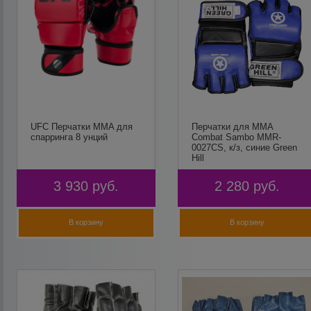
UFC Перчатки MMA для
Перчатки для MMA
спарринга 8 унций
Combat Sambo MMR-
0027CS, к/з, синие Green
Hill
3 930
руб.
2 280
руб.
В корзину
В корзину