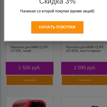
Скидка 3%
Начиная со второй покупки (кроме акций)
НАЧАТЬ ПОКУПКИ
Перчатки для ММА CLIFF
Перчатки для ММА CLIFF
CS-530, синий
ULI-6031, желто-черные
1 520
руб.
2 090
руб.
В корзину
В корзину