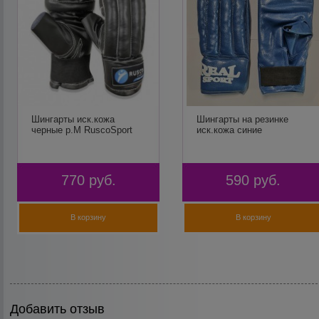
Шингарты иск.кожа
Шингарты на резинке
черные р.М RuscoSport
иск.кожа синие
770
руб.
590
руб.
В корзину
В корзину
Добавить отзыв