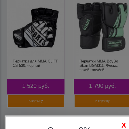
Перчатки для ММА CLIFF
Перчатки ММА BoyBo
CS-530, черный
Stain BGM311, Флекс,
яркий-голубой
1 520
руб.
1 790
руб.
В корзину
В корзину