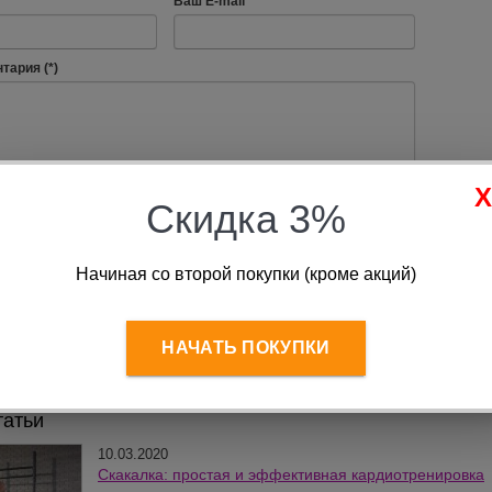
Ваш E-mail
тария (*)
ё
согласие
на обработку моих персональных данных, в
Скидка 3%
и с
Политикой конфиденциальности
те символы, которые видите на картинке
Начиная со второй покупки (кроме акций)
НАЧАТЬ ПОКУПКИ
татьи
10.03.2020
Скакалка: простая и эффективная кардиотренировка