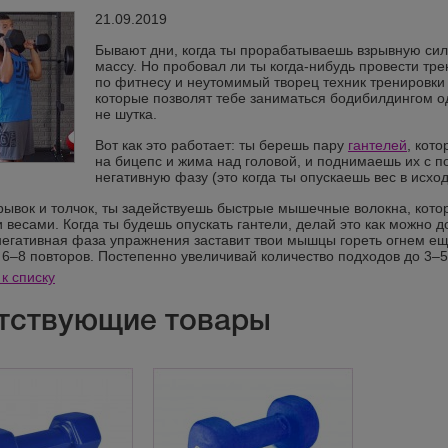
21.09.2019
Б
ывают дни, когда ты прорабатываешь взрывную си
массу. Но пробовал ли ты когда-нибудь провести тр
по фитнесу и неутомимый творец техник тренировки
которые позволят тебе заниматься бодибилдингом о
не шутка.
Вот как это работает: ты берешь пару
гантелей
, кот
на бицепс и жима над головой, и поднимаешь их с п
негативную фазу (это когда ты опускаешь вес в исх
рывок и толчок, ты задействуешь быстрые мышечные волокна, кото
 весами. Когда ты будешь опускать гантели, делай это как можно 
негативная фаза упражнения заставит твои мышцы гореть огнем ещ
 6–8 повторов. Постепенно увеличивай количество подходов до 3–
к списку
тствующие товары