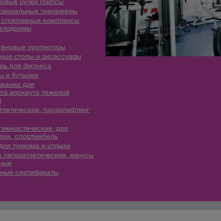
овые ручки грипсы
сиональные тренажеры
 спортивные комплексы
алодромы
теновые протекторы
ые столы и аксессуары
рь для фитнеса
 и бутылки
вание для
та,воркаута,тяжелой
и
тлетические, пауэрлифтинг
гимнастические, для
лок, спортмебель
для туризма и отдыха
 легкоатлетические, конусы
ные
ные сертификаты