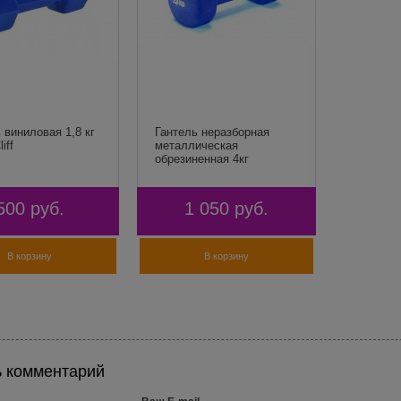
 виниловая 1,8 кг
Гантель неразборная
iff
металлическая
обрезиненная 4кг
500
руб.
1 050
руб.
В корзину
В корзину
ь комментарий