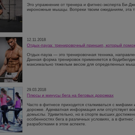
Это упражнение от тренера и фитнес-эксперта Би-Дж
икроножные мышцы.
В
опреки твоим ожиданиям, эта 
12.11.2018
Отдых-пауза: тренировочный принцип, который помож
Отдых-пауза — это тренировочная техника, направл
Данная форма тренировок применяется в бодибилдинг
максимально тяжелым весом для определенных мыше
29.03.2018
Плюсы и минусы бега на беговых дорожках
Часто в фитнесе приходится сталкиваться с мифами
дорожке. Адекватная информация или отсутствует во
домыслы. Удивительно, но в спорте высших достижен
особенностях бега в различных условиях, а в фитнес
разработками в этом аспекте.