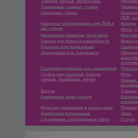
Турники, брусья, аксессуары
Неопрен
Тренажеры, скамьи, стойки
Профес
Шведские стенки
Детские
ДСК, ск
Навесное оборудование для ДСК и
Канаты
шв. стенок
Маты, с
Напольные покрытия, будо маты
Массажн
Товары для бокса и единоборств
Инвента
Рукоятки для тренажёров
Шейкеры
Экипировка для тренировок
Оборудо
кроссфи
атлетик
Спортоборудование для нормативов
Пояса а
Стойки для гантелей, блинов,
Игры
грифов, бодибаров, мячей
Скамьи 
раздева
Батуты
Товары 
Командные виды спорта
Барьеры
спортив
Мужские украшения и аксессуары
Подароч
Атрибутика болельщика
Зима
Спортивные светодиодные табло
Услуги