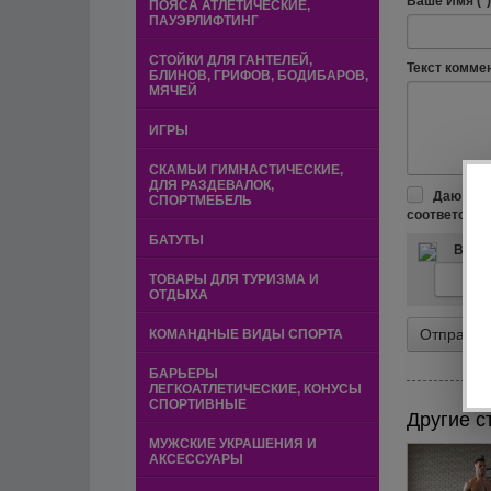
Ваше Имя (*)
ПОЯСА АТЛЕТИЧЕСКИЕ,
ПАУЭРЛИФТИНГ
СТОЙКИ ДЛЯ ГАНТЕЛЕЙ,
Текст коммен
БЛИНОВ, ГРИФОВ, БОДИБАРОВ,
МЯЧЕЙ
ИГРЫ
СКАМЬИ ГИМНАСТИЧЕСКИЕ,
ДЛЯ РАЗДЕВАЛОК,
Даю сво
СПОРТМЕБЕЛЬ
соответстви
БАТУТЫ
Введи
ТОВАРЫ ДЛЯ ТУРИЗМА И
ОТДЫХА
КОМАНДНЫЕ ВИДЫ СПОРТА
БАРЬЕРЫ
ЛЕГКОАТЛЕТИЧЕСКИЕ, КОНУСЫ
СПОРТИВНЫЕ
Другие с
МУЖСКИЕ УКРАШЕНИЯ И
АКСЕССУАРЫ