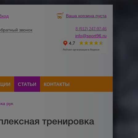
Ваша корзина пуста
Вход
8 (912) 247-
9
7-46
обратный звонок
info@sport96.ru
КЦИИ
СТАТЬИ
КОНТАКТЫ
ка рук
плексная тренировка