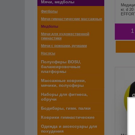
Мячи, медболы
Медици
кг, d 2
Фитболы
EFFOR
Мячи гимнастические массажные
Медболы
1
Мячи для художественной
гимнастики
Мячи с рожками, ручками
Насосы
Полусферы BOSU,
балансировочные
платформы
Массажные коврики,
мячики, полусферы
Наборы для фитнеса,
обручи
Бодибары, гимн. палки
Коврики гимнастические
Одежда и аксессуары для
похудения