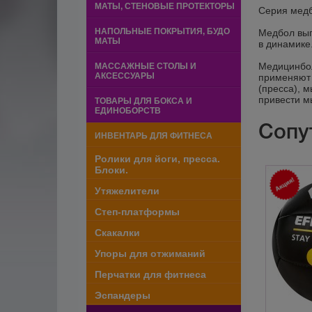
МАТЫ, СТЕНОВЫЕ ПРОТЕКТОРЫ
Серия медб
НАПОЛЬНЫЕ ПОКРЫТИЯ, БУДО
Медбол вып
МАТЫ
в динамике
Медицинбол
МАССАЖНЫЕ СТОЛЫ И
АКСЕССУАРЫ
применяют 
(пресса), 
привести м
ТОВАРЫ ДЛЯ БОКСА И
ЕДИНОБОРСТВ
Сопу
ИНВЕНТАРЬ ДЛЯ ФИТНЕСА
Ролики для йоги, пресса.
Блоки.
Утяжелители
Степ-платформы
Скакалки
Упоры для отжиманий
Перчатки для фитнеса
Эспандеры