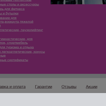
ые столы и аксессуары
рь для фитнеса
 и бутылки
вание для
та,воркаута,тяжелой
и
тлетические, пауэрлифтинг
гимнастические, для
лок, спортмебель
для туризма и отдыха
 легкоатлетические, конусы
ные
ные сертификаты
авка и оплата
Гарантии
Отзывы
Акции
sport96.ru