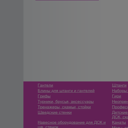
Гантели
Штанги
Блины для штанги и гантелей
Наборы:
Грифы
Гири
Турники, брусья, аксессуары
Неопрен
Тренажеры, скамьи, стойки
Профес
Шведские стенки
Детские
ДСК, ск
Навесное оборудование для ДСК и
Канаты
шв. стенок
Маты, с