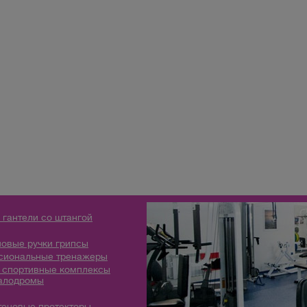
 гантели со штангой
овые ручки грипсы
сиональные тренажеры
 спортивные комплексы
алодромы
теновые протекторы