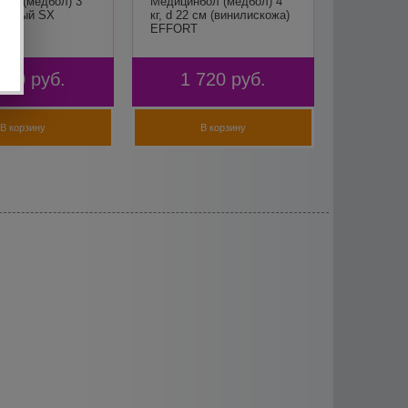
бол (медбол) 3
Медицинбол (медбол) 4
етовый SХ
кг, d 22 см (винилискожа)
EFFORT
150
руб.
1 720
руб.
В корзину
В корзину