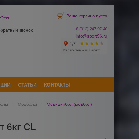
Ваша корзина пуста
Вход
8 (912) 247-
9
7-46
обратный звонок
info@sport96.ru
КЦИИ
СТАТЬИ
КОНТАКТЫ
болы
|
Медболы
|
Медицинбол (медбол)
т 6кг CL