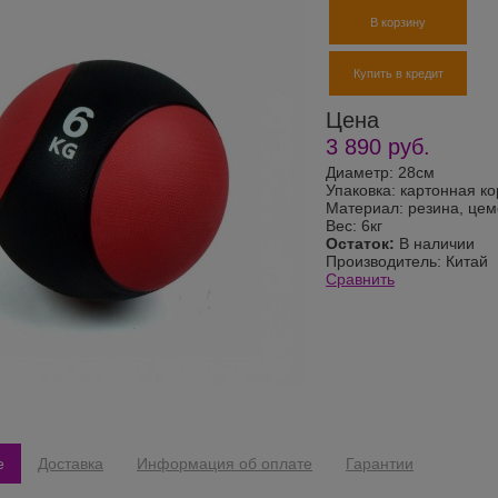
В корзину
Купить в кредит
Цена
3 890
руб.
Диаметр: 28см
Упаковка: картонная к
Материал: резина, цем
Вес: 6кг
Остаток:
В наличии
Производитель:
Китай
Сравнить
е
Доставка
Информация об оплате
Гарантии