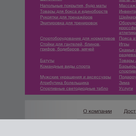
Напольные покрытия, будо маты
Массажн
Товары для бокса и единоборств
Инвента
Рукоятки для тренажёров
Шейкеры
Экипировка для тренировок
Оборудо
кроссфи
атлетик
Спортоборудование для нормативов
Пояса а
Стойки для гантелей, блинов,
Игры
грифов, бодибаров, мячей
Скамьи 
раздева
Батуты
Товары 
Командные виды спорта
Барьеры
спортив
Мужские украшения и аксессуары
Подароч
Атрибутика болельщика
Зима
Спортивные светодиодные табло
Услуги
О компании
Дост
8 (912) 247-9
7-46
/
info@
создание сайтов