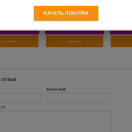
нбол (медбол)
Медицинбол (медбол)
Медицин
цемент 8кг CL
резина,цемент 5кг CL
кг, фиол
НАЧАТЬ ПОКУПКИ
 780
руб.
3 290
руб.
1 
В корзину
В корзину
 отзыв
Ваш E-mail
(*)