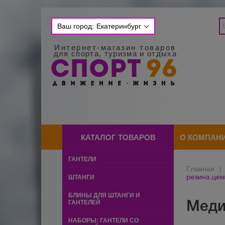
Ваш город:
Екатеринбург
Интернет-магазин товаров
для спорта, туризма и отдыха
КАТАЛОГ ТОВАРОВ
О КОМПАН
ГАНТЕЛИ
Главная
|
резина,цем
ШТАНГИ
БЛИНЫ ДЛЯ ШТАНГИ И
Меди
ГАНТЕЛЕЙ
НАБОРЫ: ГАНТЕЛИ СО