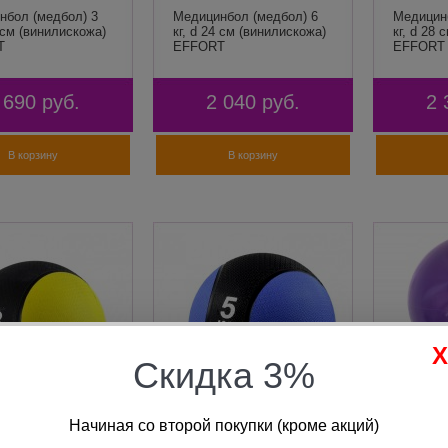
нбол (медбол) 3
Медицинбол (медбол) 6
Медицин
0 см (винилискожа)
кг, d 24 см (винилискожа)
кг, d 28
T
EFFORT
EFFORT
 690
руб.
2 040
руб.
2 
В корзину
В корзину
Скидка 3%
Начиная со второй покупки (кроме акций)