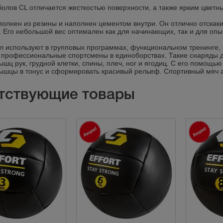
олов CL отличается жесткостью поверхности, а также ярким цветн
олнен из резины и наполнен цементом внутри. Он отлично отскак
. Его небольшой вес оптимален как для начинающих, так и для оп
 используют в групповых программах, функциональном тренинге,
профессиональные спортсмены в единоборствах. Такие снаряды д
мышц рук, грудной клетки, спины, плеч, ног и ягодиц. С его помощ
ышцы в тонус и сформировать красивый рельеф. Спортивный мяч а
тствующие товары