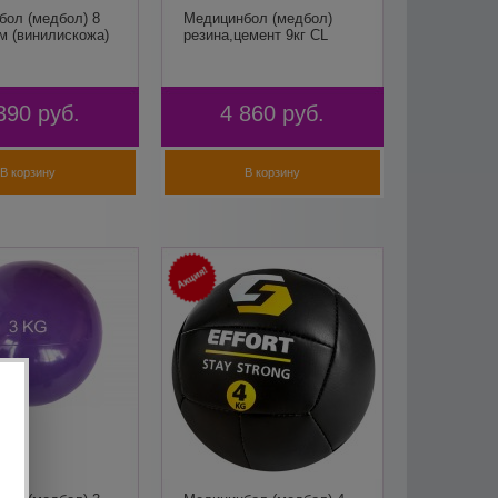
бол (медбол) 8
Медицинбол (медбол)
 см (винилискожа)
резина,цемент 9кг CL
390
руб.
4 860
руб.
В корзину
В корзину