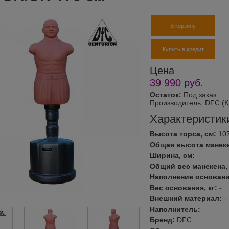
В корзину
Купить в кредит
Цена
39 990
руб.
Остаток:
Под заказ
Производитель:
DFC (К
Характеристик
Высота торса, см:
10
Общая высота манеке
Ширина, см:
-
Общий вес манекена, 
Наполнение основан
Вес основания, кг:
-
Внешний материал:
-
Наполнитель:
-
Бренд:
DFC