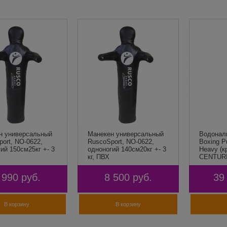
н универсальный
Манекен универсальный
Водонал
ort, NO-0622,
RuscoSport, NO-0622,
Boxing P
ий 150см25кг +- 3
одноногий 140см20кг +- 3
Heavy (к
кг, ПВХ
CENTUR
 990
руб.
8 500
руб.
39
В корзину
В корзину