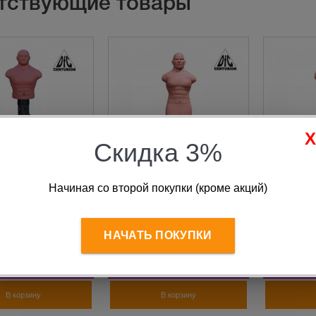
тствующие товары
Скидка 3%
Начиная со второй покупки (кроме акций)
 Adjustable Punch
Водоналивной манекен
Водонал
dium TLS-H с
Boxing Punching Man-
Boxing P
овкой (беж)
Heavy (беж) CENTURION
Medium (
162-187 см
CENTUR
НАЧАТЬ ПОКУПКИ
5 990
руб.
45 990
руб.
38
В корзину
В корзину