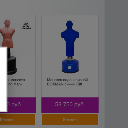
ивной манекен
Манекен водоналивной
unching Man-
BOXMAN синий Cliff
беж)
ION
 990
руб.
53 750
руб.
В корзину
В корзину