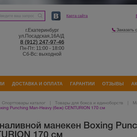
Карта сайта
Заказать 
г.Екатеринбург
ул.Посадская,16А/Д
8 (912) 247-97-46
Пн-Пт: 11:00 - 18:00
Сб-Вс: выходной
ИИ
ДОСТАВКА И ОПЛАТА
ГАРАНТИИ
ОТЗЫВЫ
А
Спорттовары каталог
|
Товары для бокса и единоборств
|
М
xing Punching Man-Heavy (беж) CENTURION 170 см
наливной манекен Boxing Punc
URION 170 см