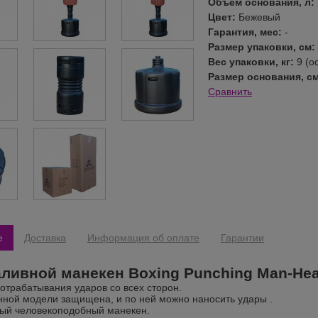
Объем основания, л:
Цвет:
Бежевый
Гарантия, мес:
-
Размер упаковки, см:
Вес упаковки, кг:
9 (о
Размер основания, с
Сравнить
е
Доставка
Информация об оплате
Гарантии
ливной манекен Boxing Punching Man-He
отрабатывания ударов со всех сторон.
нной модели защищена, и по ней можно наносить удары .
ый человекоподобный манекен.