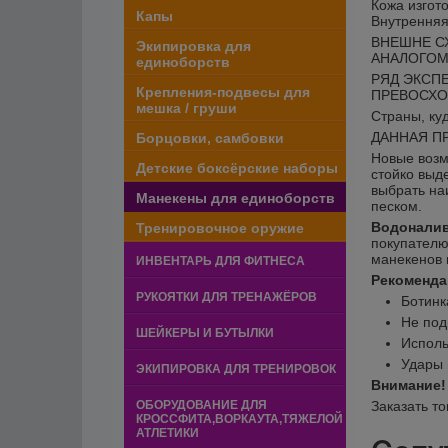
Кожа изгото
Капы
Внутренняя
ВНЕШНЕ СХ
Экипировка для
АНАЛОГОМ
единоборств
РЯД ЭКСП
Крепления-подвесы для
ПРЕВОСХОД
мешка / груши
Страны, ку
ДАННАЯ П
Борцовки, самбовки
Новые возм
Детские боксёрские наборы
стойко выд
выбрать на
Манекены для единоборств
песком.
Водонали
Тренировочное оружие
покупателю
манекенов 
ИНВЕНТАРЬ ДЛЯ ФИТНЕСА
Рекоменда
РУКОЯТКИ ДЛЯ ТРЕНАЖЁРОВ
Ботинк
Не под
ШЕЙКЕРЫ И БУТЫЛКИ
Исполь
Удары 
ЭКИПИРОВКА ДЛЯ ТРЕНИРОВОК
Внимание
ОБОРУДОВАНИЕ ДЛЯ
Заказать т
КРОССФИТА,ВОРКАУТА,ТЯЖЕЛОЙ
АТЛЕТИКИ