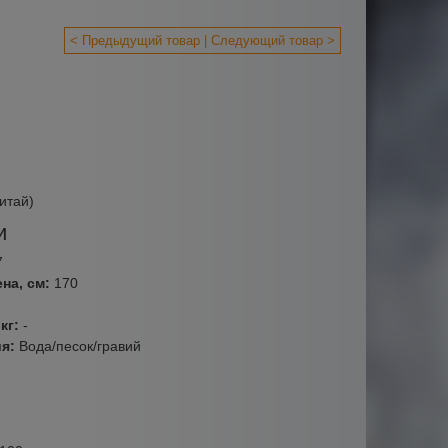
< Предыдущий товар
Следующий товар >
итай)
и
7
на, см:
170
кг:
-
ия:
Вода/песок/гравий