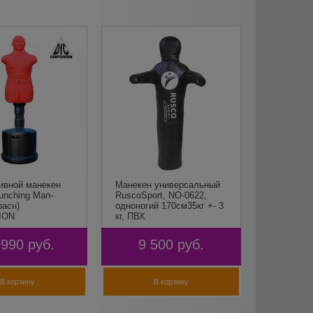
ивной манекен
Манекен универсальный
unching Man-
RuscoSport, NO-0622,
расн)
одноногий 170см35кг +- 3
ION
кг, ПВХ
 990
руб.
9 500
руб.
В корзину
В корзину