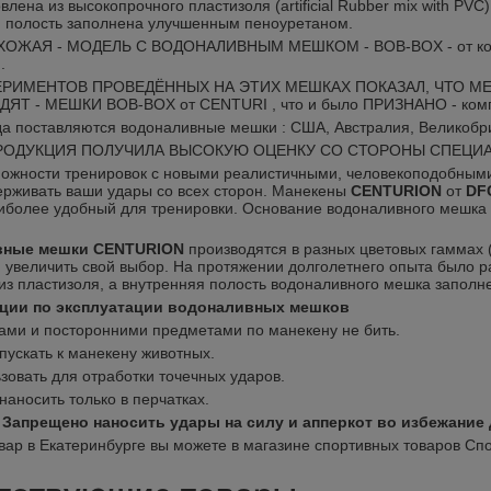
влена из высокопрочного пластизоля (artificial Rubber mix with PVC)
 полость заполнена улучшенным пеноуретаном.
ОЖАЯ - МОДЕЛЬ С ВОДОНАЛИВНЫМ МЕШКОМ - BOB-BOX - от ко
.
ЕРИМЕНТОВ ПРОВЕДЁННЫХ НА ЭТИХ МЕШКАХ ПОКАЗАЛ, ЧТО М
ЯТ - МЕШКИ BOB-BOX от CENTURI , что и было ПРИЗНАНО - ком
да поставляются водоналивные мешки : США, Австралия, Великобрит
РОДУКЦИЯ ПОЛУЧИЛА ВЫСОКУЮ ОЦЕНКУ СО СТОРОНЫ СПЕЦИА
ожности тренировок с новыми реалистичными, человекоподобными
ерживать ваши удары со всех сторон. Манекены
CENTURION
от
DF
иболее удобный для тренировки. Основание водоналивного мешка 
вные мешки CENTURION
производятся в разных цветовых гаммах (
 увеличить свой выбор. На протяжении долголетнего опыта было 
из пластизоля, а внутренняя полость водоналивного мешка заполн
ции по эксплуатации водоналивных мешков
ами и посторонними предметами по манекену не бить.
пускать к манекену животных.
зовать для отработки точечных ударов.
наносить только в перчатках.
!
Запрещено наносить удары на силу и апперкот во избежание
овар в Екатеринбурге вы можете в магазине спортивных товаров Сп