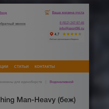
Ваша корзина пуста
Вход
8 (912) 247-
9
7-46
обратный звонок
info@sport96.ru
КЦИИ
СТАТЬИ
КОНТАКТЫ
анекены для единоборств
|
Водоналивной
hing Man-Heavy (беж)