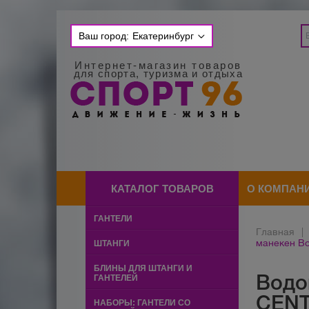
Ваш город:
Екатеринбург
Интернет-магазин товаров
для спорта, туризма и отдыха
КАТАЛОГ ТОВАРОВ
О КОМПАН
ГАНТЕЛИ
Главная
|
манекен Bo
ШТАНГИ
БЛИНЫ ДЛЯ ШТАНГИ И
Водо
ГАНТЕЛЕЙ
CENT
НАБОРЫ: ГАНТЕЛИ СО