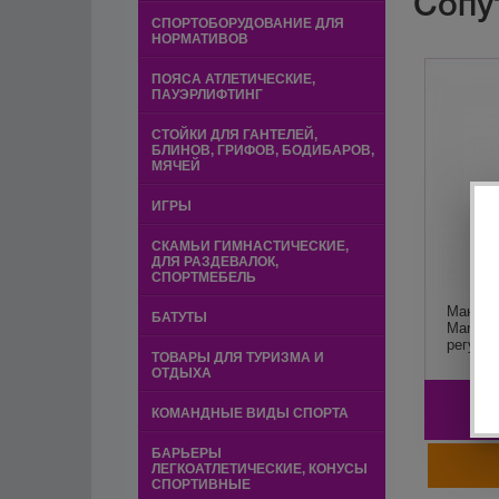
Сопу
СПОРТОБОРУДОВАНИЕ ДЛЯ
НОРМАТИВОВ
ПОЯСА АТЛЕТИЧЕСКИЕ,
ПАУЭРЛИФТИНГ
СТОЙКИ ДЛЯ ГАНТЕЛЕЙ,
БЛИНОВ, ГРИФОВ, БОДИБАРОВ,
МЯЧЕЙ
ИГРЫ
СКАМЬИ ГИМНАСТИЧЕСКИЕ,
ДЛЯ РАЗДЕВАЛОК,
СПОРТМЕБЕЛЬ
Манекен
БАТУТЫ
Man-Me
регулир
ТОВАРЫ ДЛЯ ТУРИЗМА И
ОТДЫХА
3
КОМАНДНЫЕ ВИДЫ СПОРТА
БАРЬЕРЫ
ЛЕГКОАТЛЕТИЧЕСКИЕ, КОНУСЫ
СПОРТИВНЫЕ