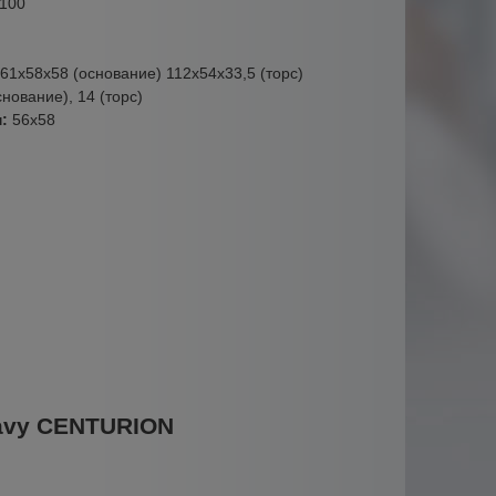
100
61х58х58 (основание) 112х54х33,5 (торс)
снование), 14 (торс)
м:
56х58
avy CENTURION