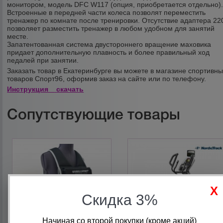
монитором, модель
DFC W117
(опция, приобретается отдельно)
Встроенные в передней части колеса позволят переместить
тренажер по комнате после тренировки. Отсутствие адаптера 22
позволяет разместить тренажер в любом удобном для занятий
месте.
Запатентованная система двустороннего вращение маховика
придает дополнительную плавность и более правильный ход
педалей при занятии.
Заказать товар в Екатеринбурге вы можете в магазине спортивн
товаров Спорт96, оформив заказ на сайте или по телефону.
Инструкция
скачать
Сопутствующие товары
Скидка 3%
Начиная со второй покупки (кроме акций)