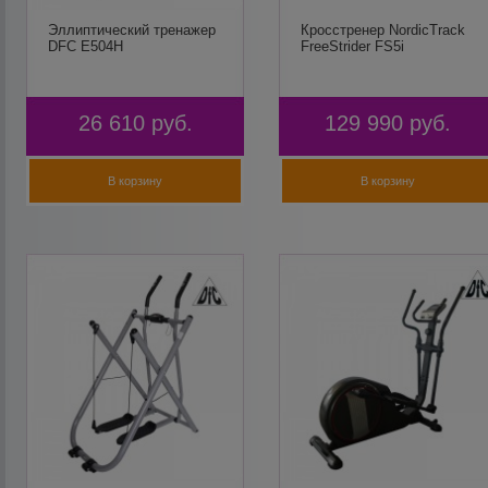
Эллиптический тренажер
Кросстренер NordicTrack
DFC E504H
FreeStrider FS5i
26 610
руб.
129 990
руб.
В корзину
В корзину