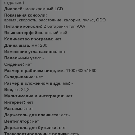
отдельно)
Дисплей:
монохромный LCD
Показания консоли:
время, скорость, расстояние, калории, пульс, ODO
Питание консоли:
2 батарейки тип ААА
Язык интерфейса:
английский
Количество программ:
нет
Длина шага, мм:
280
Изменение угла наклона:
нет
Педальный узел:
-
Сиденье:
нет
Размер в рабочем виде, мм:
1100х600х1560
Складывание:
нет
Размер в сложенном виде, мм:
-
Вес, кг:
24,2
Мультимедиа и интеграция:
нет
Интернет:
нет
Разъемы:
нет
Держатель для планшета:
есть
Вентилятор:
нет
Держатель для бутылки:
нет
Транспортировочные ролики:
есть