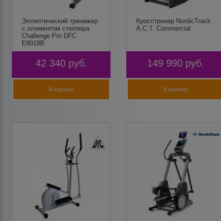
Эллиптический тренажер
Кросстренер NordicTrack
с элементом степпера
A.C.T. Commercial
Challenge Pro DFC
E8019B
42 340
руб.
149 990
руб.
В корзину
В корзину