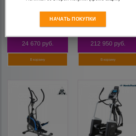
Жилет утяжелительный
Эллиптический тренажер
НАЧАТЬ ПОКУПКИ
1-40 кг (металлические
NordicTrack Commercial
вкладки) Onhillsport
C12.9
24 670
руб.
212 950
руб.
В корзину
В корзину