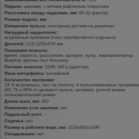
Педали:
широкие, с мягким рифленым покрытием
Расстояние между педалями, мм:
60 (Q-фактор)
Размер педали, мм:
-
Измерение пульса:
сенсорные датчики на рукоятках
Нагрудный кардиопояс:
встроенный приемник (пояс приобретается отдельно)
Дисплей:
LCD 1250х570 мм
Показания консоли:
время, скорость, расстояние, калории, пульс, жироанализатор
BodyFat, фитнес-тест Recovery
Питание консоли:
220В, 50Гц (адаптер)
Язык интерфейса:
английский
Количество программ:
13: 6 встроенных, тест на полноту, 4 пульсозависимые программ
(60, 75 и 80% от целевого пульса, целевая), ручной режим,
пользовательский режим
Длина шага, мм:
450
Изменение угла наклона:
нет
Педальный узел:
-
Сиденье:
нет
Размер в рабочем виде, мм:
1520х650х1690
Складывание:
нет