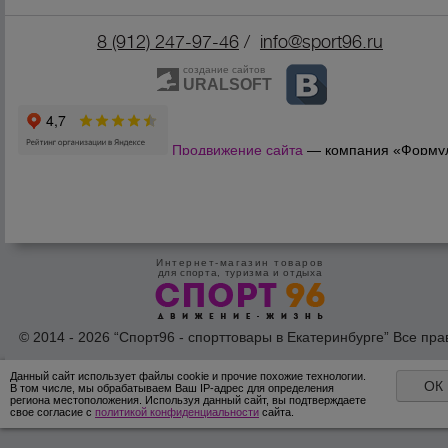
8 (912) 247-9
7-46
/
info@sport96.ru
создание сайтов
URALSOFT
Продвижение сайта
— компания «Форму
Продаж»
Интернет-магазин товаров
для спорта, туризма и отдыха
© 2014 - 2026 “Спорт96 - спорттовары в Екатеринбурге” Все пра
защишены /
Оферта
/
Согласие на обработку персональных дан
Данный сайт использует файлы cookie и прочие похожие технологии.
ОК
В том числе, мы обрабатываем Ваш IP-адрес для определения
региона местоположения. Используя данный сайт, вы подтверждаете
свое согласие с
политикой конфиденциальности
сайта.