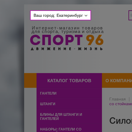
Ваш город:
Екатеринбург
Интернет-магазин товаров
для спорта, туризма и отдыха
КАТАЛОГ ТОВАРОВ
О КОМПАН
ГАНТЕЛИ
Главная
|
со стойкам
ШТАНГИ
БЛИНЫ ДЛЯ ШТАНГИ И
Сило
ГАНТЕЛЕЙ
НАБОРЫ: ГАНТЕЛИ СО