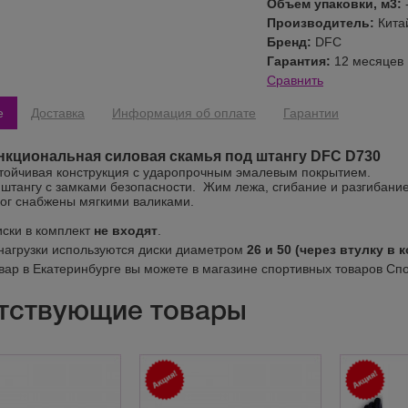
Объем упаковки, м3:
Производитель:
Кита
Бренд:
DFC
Гарантия:
12 месяцев
Сравнить
е
Доставка
Информация об оплате
Гарантии
кциональная силовая скамья под штангу DFC D730
тойчивая конструкция с ударопрочным эмалевым покрытием.
 штангу с замками безопасности. Жим лежа, сгибание и разгибание
ног снабжены мягкими валиками.
иски в комплект
не входят
.
 нагрузки используются диски диаметром
26 и 50 (через втулку в 
овар в Екатеринбурге вы можете в магазине спортивных товаров Сп
тствующие товары