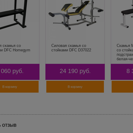
я скамья со
Силовая скамья со
Скамья 
ми DFC Homegym
стойками DFC D37022
со стойк
подстрах
белая-ч
 060
руб.
24 190
руб.
8 
В корзину
В корзину
 отзыв