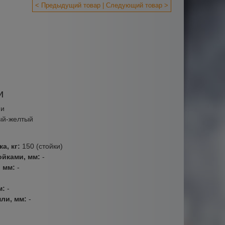
< Предыдущий товар
Следующий товар >
и
ми
ый-желтый
а, кг:
150 (стойки)
ойками, мм:
-
, мм:
-
м:
-
мли, мм:
-