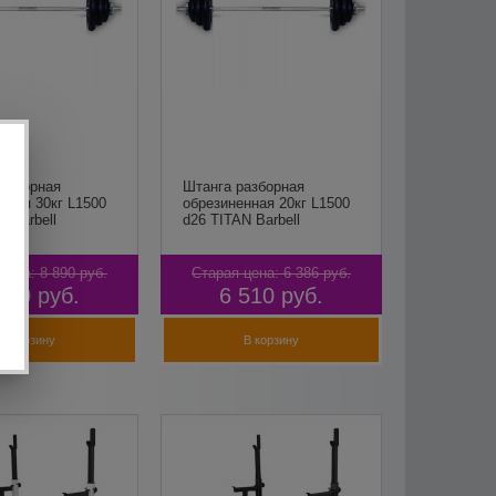
азборная
Штанга разборная
нная 30кг L1500
обрезиненная 20кг L1500
N Barbell
d26 TITAN Barbell
цена:
8 890
руб.
Старая цена:
6 386
руб.
520
руб.
6 510
руб.
В корзину
В корзину