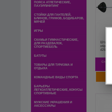
ПОЯСА АТЛЕТИЧЕСКИЕ,
ПАУЭРЛИФТИНГ
СТОЙКИ ДЛЯ ГАНТЕЛЕЙ,
БЛИНОВ, ГРИФОВ, БОДИБАРОВ,
МЯЧЕЙ
ИГРЫ
СКАМЬИ ГИМНАСТИЧЕСКИЕ,
Штанга
ДЛЯ РАЗДЕВАЛОК,
обрезин
СПОРТМЕБЕЛЬ
d26 TIT
БАТУТЫ
Старая
ТОВАРЫ ДЛЯ ТУРИЗМА И
2
ОТДЫХА
КОМАНДНЫЕ ВИДЫ СПОРТА
БАРЬЕРЫ
ЛЕГКОАТЛЕТИЧЕСКИЕ, КОНУСЫ
СПОРТИВНЫЕ
МУЖСКИЕ УКРАШЕНИЯ И
АКСЕССУАРЫ