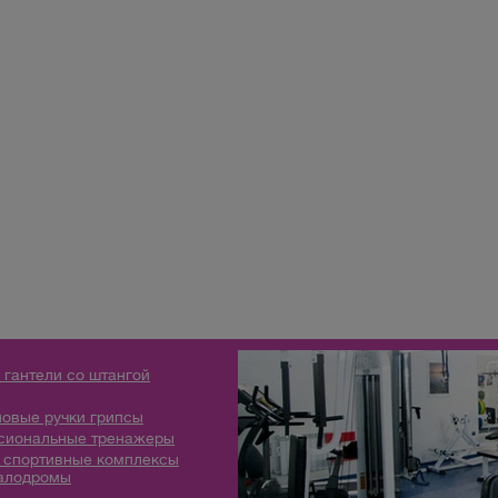
 гантели со штангой
овые ручки грипсы
сиональные тренажеры
 спортивные комплексы
алодромы