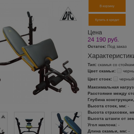
В корзину
Купить в кредит
Цена
24 190
руб.
Остаток:
Под заказ
Характеристик
Тип:
скамья со стойка
Цвет скамьи:
черн
Цвет стоек:
черный
Максимальная нагрузк
Расстояние между ст
Глубина конструкции
Высота стоек, мм:
-
Высота страховки, м
Высота штанги от зе
Угол наклона:
-
Длина скамьи, мм:
-