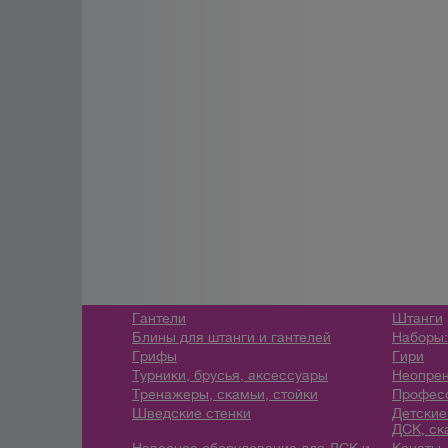
Гантели
Штанги
Блины для штанги и гантелей
Наборы:
Грифы
Гири
Турники, брусья, аксессуары
Неопрен
Тренажеры, скамьи, стойки
Профес
Шведские стенки
Детские
ДСК, ск