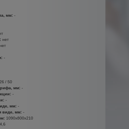
ла, мм:
-
ет
:
нет
нет
м:
-
26 / 50
грифа, мм:
-
кции:
-
ии:
-
иде, мм:
-
 виде, мм:
-
мм:
1090х800х210
4,6