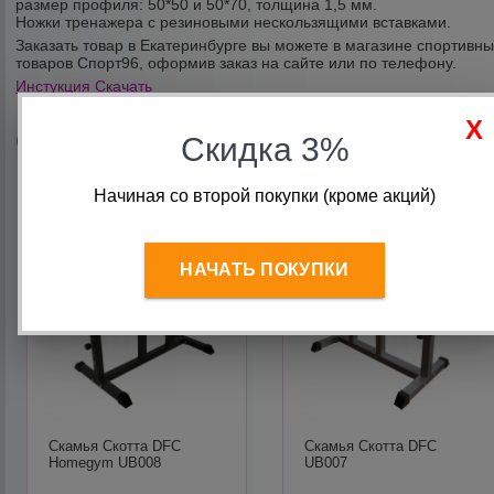
размер профиля: 50*50 и 50*70, толщина 1,5 мм.
Ножки тренажера с резиновыми нескользящими вставками.
Заказать товар в Екатеринбурге вы можете в магазине спортивн
товаров Спорт96, оформив заказ на сайте или по телефону.
Инстукция Скачать
Сопутствующие товары
Скидка 3%
Начиная со второй покупки (кроме акций)
НАЧАТЬ ПОКУПКИ
Скамья Скотта DFC
Скамья Скотта DFC
Homegym UB008
UB007