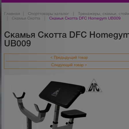
Главная
|
Спорттовары каталог
|
Тренажеры, скамьи, стой
|
Скамьи Скотта
|
Скамья Скотта DFC Homegym UB009
Скамья Скотта DFC Homegy
UB009
< Предыдущий товар
Следующий товар >