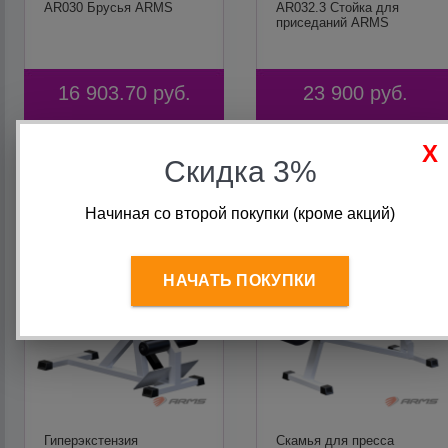
AR030 Брусья ARMS
AR032.3 Cтойка для
приседаний ARMS
16 903.70
руб.
23 900
руб.
В корзину
В корзину
Скидка 3%
Начиная со второй покупки (кроме акций)
НАЧАТЬ ПОКУПКИ
Гиперэкстензия
Скамья для пресса