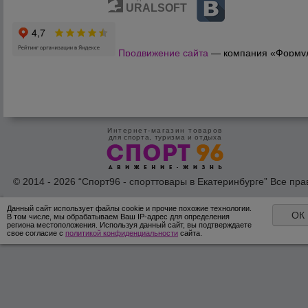
URALSOFT
Продвижение сайта
— компания «Форму
Продаж»
Интернет-магазин товаров
для спорта, туризма и отдыха
© 2014 - 2026 “Спорт96 - спорттовары в Екатеринбурге” Все пра
защишены /
Оферта
/
Согласие на обработку персональных дан
Данный сайт использует файлы cookie и прочие похожие технологии.
ОК
В том числе, мы обрабатываем Ваш IP-адрес для определения
региона местоположения. Используя данный сайт, вы подтверждаете
свое согласие с
политикой конфиденциальности
сайта.