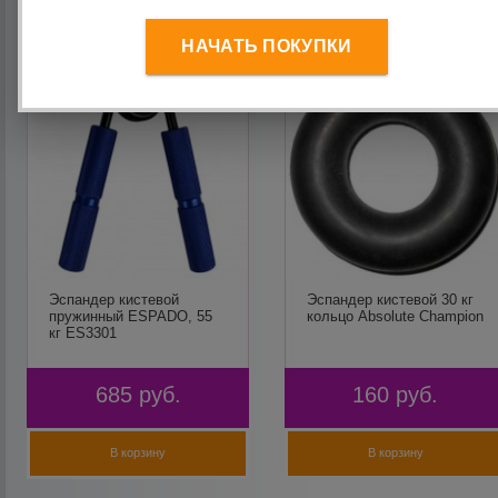
НАЧАТЬ ПОКУПКИ
Эспандер кистевой
Эспандер кистевой 30 кг
пружинный ESPADO, 55
кольцо Absolute Champion
кг ES3301
685
руб.
160
руб.
В корзину
В корзину