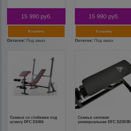
15 990
руб.
15 990
руб.
Скамья со стойками под
Скамья силовая
штангу DFC D1066
универсальная DFC DZ003B