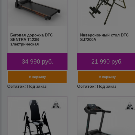
Беговая дорожка DFC
Инверсионный стол DFC
SENTRA T123B
SJ7200A
электрическая
34 990
руб.
21 990
руб.