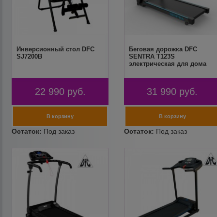
Инверсионный стол DFC
Беговая дорожка DFC
SJ7200B
SENTRA T123S
электрическая для дома
22 990
руб.
31 990
руб.