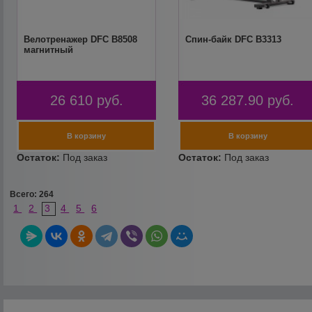
Велотренажер DFC B8508
Спин-байк DFC B3313
магнитный
26 610
руб.
36 287.90
руб.
Всего: 264
1
2
3
4
5
6