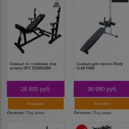
Скамья со стойками под
Скамья для пресса Body
штангу DFC DZ005ABB
Craft F680
26 600
руб.
36 990
руб.