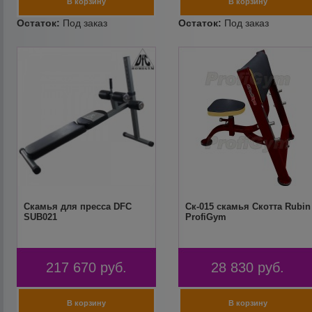
Скамья для пресса DFC
Ск-015 скамья Скотта Rubin
SUB021
ProfiGym
217 670
руб.
28 830
руб.