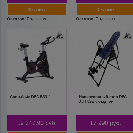
Спин-байк DFC B3311
Инверсионный стол DFC
XJ-I-02E складной
19 347.90
руб.
17 990
руб.