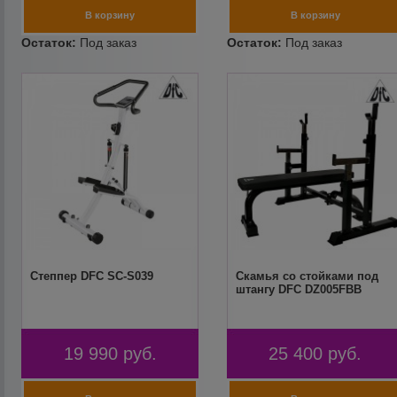
Степпер DFC SС-S039
Скамья со стойками под
штангу DFC DZ005FBB
19 990
руб.
25 400
руб.