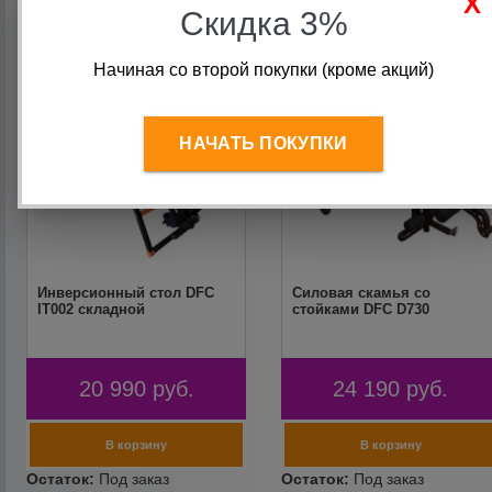
Скидка 3%
Начиная со второй покупки (кроме акций)
НАЧАТЬ ПОКУПКИ
Инверсионный стол DFC
Силовая скамья со
IT002 складной
стойками DFC D730
20 990
руб.
24 190
руб.