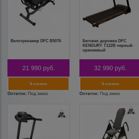
Велотренажер DFC B5076
Беговая дорожка DFC
KENGURY T122B черный-
оранжевый
21 990
руб.
32 990
руб.